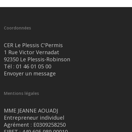
Coordonnées
CER Le Plessis C'Permis
1 Rue Victor Vernadat
92350 Le Plessis-Robinson
Tél :
01 46 01 05 00
Envoyer un message
Mentions légales
MME JEANNE AOUADJ
Entrepreneur individuel
Agrément : E0309258250
SIRET : 449 605 989 00010