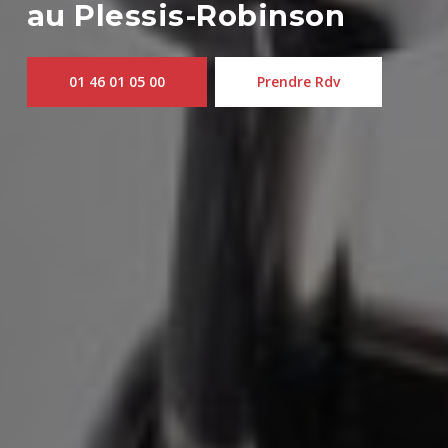
au Plessis-Robinson
01 46 01 05 00
Prendre Rdv