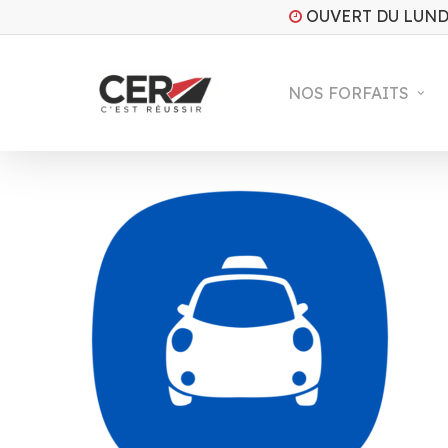
Skip
OUVERT DU LUND
to
main
content
NOS FORFAITS