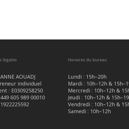
 légales
Horaires du bureau
EANNE AOUADJ
Lundi : 15h–20h
reneur individuel
Mardi : 10h–12h & 15h–
nt : E0309258250
Mercredi : 10h–12h & 15
 449 605 989 00010
Jeudi : 10h–12h & 15h–1
11922225592
Vendredi : 10h–12h & 15
Samedi : 10h–12h